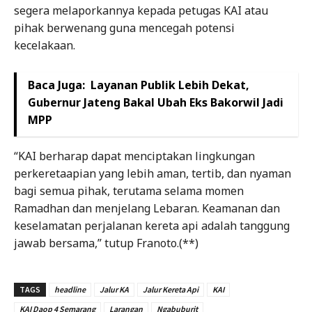
segera melaporkannya kepada petugas KAI atau
pihak berwenang guna mencegah potensi
kecelakaan.
Baca Juga:
Layanan Publik Lebih Dekat,
Gubernur Jateng Bakal Ubah Eks Bakorwil Jadi
MPP
“KAI berharap dapat menciptakan lingkungan
perkeretaapian yang lebih aman, tertib, dan nyaman
bagi semua pihak, terutama selama momen
Ramadhan dan menjelang Lebaran. Keamanan dan
keselamatan perjalanan kereta api adalah tanggung
jawab bersama,” tutup Franoto.(**)
TAGS
headline
Jalur KA
Jalur Kereta Api
KAI
KAI Daop 4 Semarang
Larangan
Ngabuburit