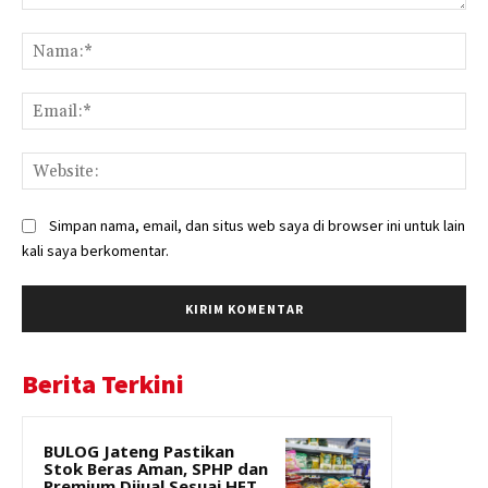
Komentar:
Na
Ema
Web
Simpan nama, email, dan situs web saya di browser ini untuk lain
kali saya berkomentar.
Berita Terkini
BULOG Jateng Pastikan
Stok Beras Aman, SPHP dan
Premium Dijual Sesuai HET