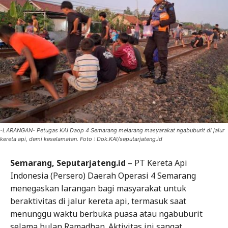
-LARANGAN- Petugas KAI Daop 4 Semarang melarang masyarakat ngabuburit di jalur
kereta api, demi keselamatan. Foto : Dok.KAI/seputarjateng.id
Semarang, Seputarjateng.id
– PT Kereta Api
Indonesia (Persero) Daerah Operasi 4 Semarang
menegaskan larangan bagi masyarakat untuk
beraktivitas di jalur kereta api, termasuk saat
menunggu waktu berbuka puasa atau ngabuburit
selama bulan Ramadhan. Aktivitas ini sangat