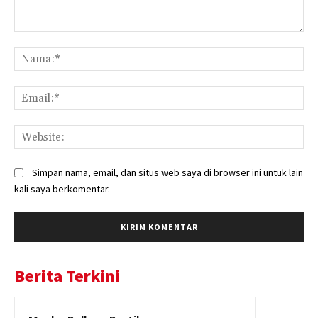
Komentar:
Na
Ema
Web
Simpan nama, email, dan situs web saya di browser ini untuk lain
kali saya berkomentar.
Berita Terkini