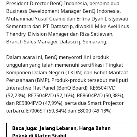
President Director BenQ Indonesia, bersama dua
Business Development Manager BenQ Indonesia,
Muhammad Yusuf Guamo dan Erlina Dyah Listyowati,.
Sementara dari PT Datascrip, diwakili Mike Avellinus
Thendry, Division Manager dan Riza Setiawan,
Branch Sales Manager Datascrip Semarang.
Dalam acara ini, BenQ menyoroti lini produk
unggulan yang telah memenuhi sertifikasi Tingkat
Komponen Dalam Negeri (TKDN) dan Bobot Manfaat
Perusahaan (BMP). Produk-produk tersebut meliputi
Interactive Flat Panel (BenQ Board): RE6504FVD
(52,23%), RE7504FVD (52,16%), RE8604FVD (50,38%),
dan RE9804FVD (47,99%), serta dua Smart Projector
terbaru: E7006ST (50,34%) dan E8000 (49,13%).
Baca Juga:
Jelang Lebaran, Harga Bahan
Pokok di Klaten Stabil