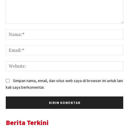
Komentar:
Na
Ema
Web
Simpan nama, email, dan situs web saya di browser ini untuk lain
kali saya berkomentar.
Berita Terkini