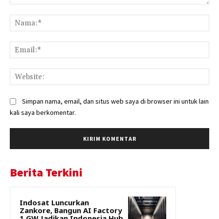
Komentar:
Na
Ema
Web
Simpan nama, email, dan situs web saya di browser ini untuk lain
kali saya berkomentar.
Berita Terkini
Indosat Luncurkan
Zankore, Bangun AI Factory
1 GW Jadikan Indonesia Hub