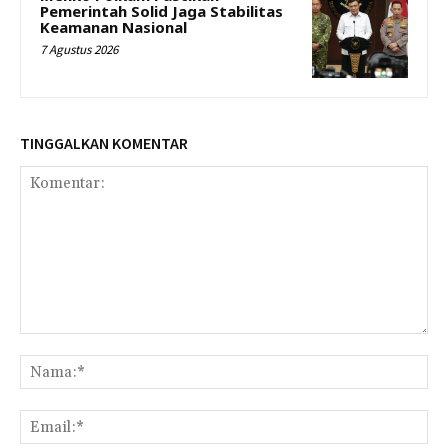
Pemerintah Solid Jaga Stabilitas
Keamanan Nasional
7 Agustus 2026
TINGGALKAN KOMENTAR
Komentar:
Na
Ema