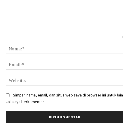
Komentar:
Na
Ema
Web
Simpan nama, email, dan situs web saya di browser ini untuk lain
kali saya berkomentar.