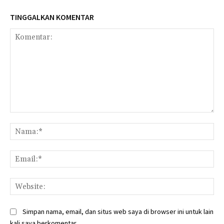
TINGGALKAN KOMENTAR
Komentar:
Na
Ema
Web
Simpan nama, email, dan situs web saya di browser ini untuk lain
kali saya berkomentar.