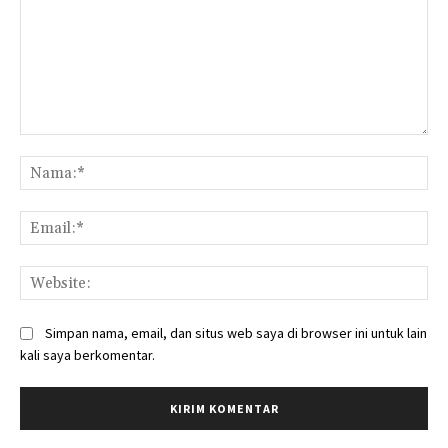
Komentar:
Na
Ema
Web
Simpan nama, email, dan situs web saya di browser ini untuk lain
kali saya berkomentar.