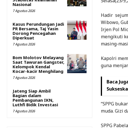
Selasa(23/9,
Nasional
7 Agustus 2026
Hadir sejuml
Wibowo, Gub
Kasus Perundungan Jadi
PR Bersama, Taj Yasin
Irjen Pol Mi
Dorong Pencegahan
mengikuti ke
Diperkuat
masing-masi
7 Agustus 2026
Bom Molotov Melayang
Kapolri mem
Saat Tawuran Gangster,
guna menja
Kelompok Kendal
Kocar-kacir Menghilang
7 Agustus 2026
Baca Juga
Sukseska
Jateng Siap Ambil
Bagian dalam
Pembangunan IKN,
“SPPG bukan 
Luthfi Bidik Investasi
muda. Gizi d
7 Agustus 2026
SPPG Pabela