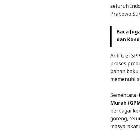
seluruh Indo
Prabowo Sub
Baca Juga
dan Kond
Ahli Gizi S
proses prod
bahan baku, 
memenuhi st
Sementara i
Murah (GP
berbagai ke
goreng, telu
masyarakat 