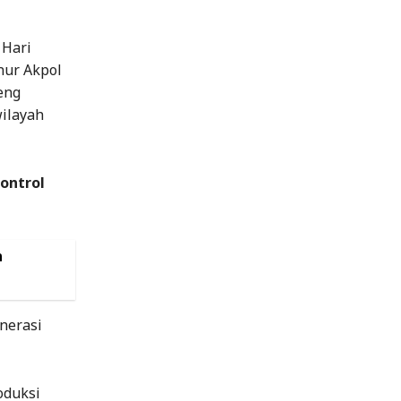
 Hari
nur Akpol
eng
wilayah
ontrol
n
enerasi
oduksi