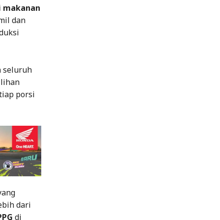
si makanan
mil dan
duksi
a seluruh
ilihan
iap porsi
yang
bih dari
SPPG
di