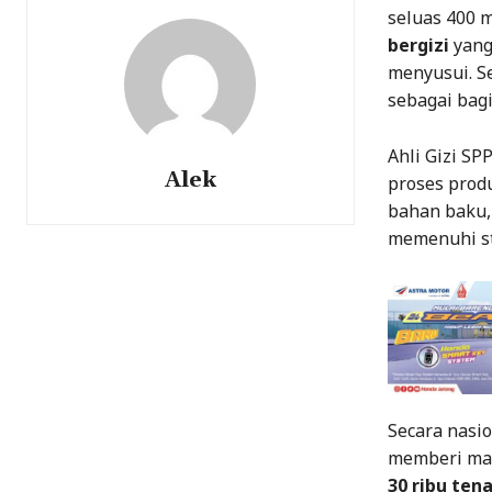
seluas 400 m
bergizi
yang
menyusui. 
sebagai bag
Ahli Gizi S
Alek
proses prod
bahan baku, 
memenuhi st
Secara nasio
memberi man
30 ribu ten