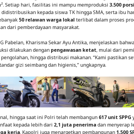
². Setiap hari, fasilitas ini mampu memproduksi
3.500 por
 didistribusikan kepada siswa TK hingga SMA, serta ibu ha
Sebanyak
50 relawan warga lokal
terlibat dalam proses pro
ian dari pemberdayaan masyarakat.
PPG Pabelan, Kharisma Sekar Ayu Antika, menjelaskan bahw
uksi dilakukan dengan
pengawasan ketat
, mulai dari pem
pengolahan, hingga distribusi makanan. “Kami pastikan set
andar gizi seimbang dan higienis,” ungkapnya.
nal, hingga saat ini Polri telah membangun
617 unit SPPG
faat kepada lebih dari
2,1 juta penerima
dan menyerap le
aga kerja
. Kapolri juga menargetkan pembangunan
1.500 