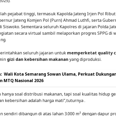
2025).
ah pejabat tinggi, termasuk Kapolda Jateng Irjen Pol Ribut
ernur Jateng Komjen Pol (Purn) Ahmad Luthfi, serta Guber
di Siswoko. Sementara seluruh Kapolres di jajaran Polda Jat
giatan secara virtual sambil melaporkan progres SPPG di 
ng.
erintahkan seluruh jajaran untuk
memperketat quality c
min
gizi dan kebersihan makanan
yang diproduksi.
:
Wali Kota Semarang Sowan Ulama, Perkuat Dukunga
n MTQ Nasional 2026
hanya soal distribusi makanan, tapi soal kualitas hidup g
an kebersihan adalah harga mati”,tuturnya .
n sendiri dibangun di atas lahan 3.000 m² dengan dapur pr