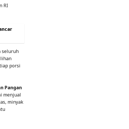
n RI
ancar
a seluruh
ilihan
iap porsi
n Pangan
ni menjual
as, minyak
ntu