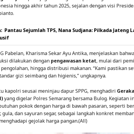
nesia hingga akhir tahun 2025, sejalan dengan visi Preside
ianto.
:
Pantau Sejumlah TPS, Nana Sudjana: Pilkada Jateng L
usif
PPG Pabelan, Kharisma Sekar Ayu Antika, menjelaskan bahw
uksi dilakukan dengan
pengawasan ketat
, mulai dari pem
pengolahan, hingga distribusi makanan. “Kami pastikan set
andar gizi seimbang dan higienis,” ungkapnya.
tu kapolri seusai meninjau dapur SPPG, menghadiri
Geraka
M)
yang digelar Polres Semarang bersama Bulog. Kegiatan i
butuhan pokok dengan harga di bawah pasaran, seperti ber
r, gula, dan sayuran segar, sebagai langkah konkret memba
menghadapi gejolak harga pangan.(All)