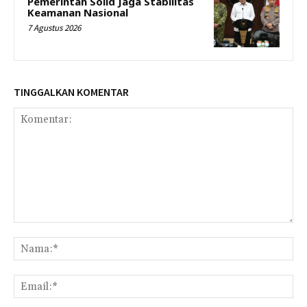
Pemerintah Solid Jaga Stabilitas
Keamanan Nasional
7 Agustus 2026
TINGGALKAN KOMENTAR
Komentar:
Na
Ema