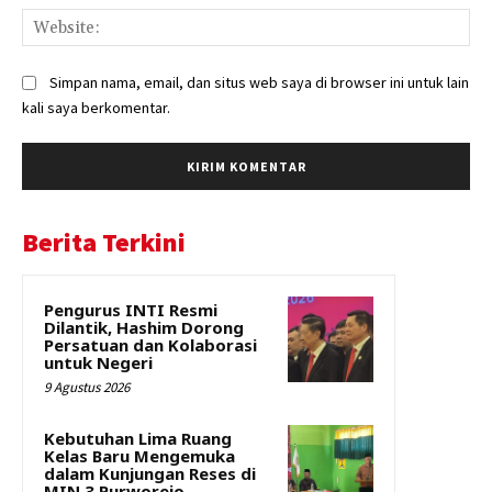
Web
Simpan nama, email, dan situs web saya di browser ini untuk lain
kali saya berkomentar.
Berita Terkini
Pengurus INTI Resmi
Dilantik, Hashim Dorong
Persatuan dan Kolaborasi
untuk Negeri
9 Agustus 2026
Kebutuhan Lima Ruang
Kelas Baru Mengemuka
dalam Kunjungan Reses di
MIN 3 Purworejo