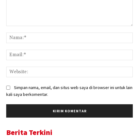
Komentar:
Na
Ema
Web
Simpan nama, email, dan situs web saya di browser ini untuk lain
kali saya berkomentar.
Berita Terkini