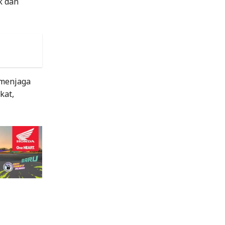
k dan
 menjaga
kat,