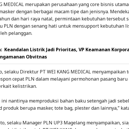
 MEDICAL merupakan perusahaan yang core bisnis utama
asker dengan berbagai macam tipe dan jenisnya. Mendek
tahun dan hari raya natal, permintaan kebutuhan tersebut 
tu PLN dengan senang hati untuk mensupport kebutuhan lis
oleh pelanggan.
:
Keandalan Listrik Jadi Prioritas, VP Keamanan Korpor
engamanan Obvitnas
o, selaku Direktur PT WEI KANG MEDICAL menyampaikan t
respon cepat PLN dalam melayani permohonan pasang baru 
rkait kelistrikan.
u ini nantinya memproduksi bahan baku setengah jadi seb
d produk berupa masker, tote bag, plester dan lainnya,” kat
to, selaku Manager PLN UP3 Magelang menyampaikan, sia