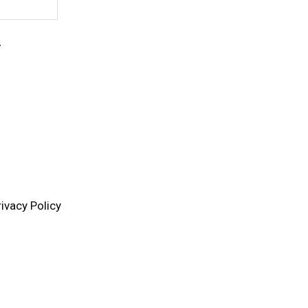
Website:
.
rivacy Policy