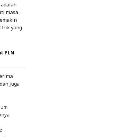
 adalah
ati masa
semakin
trik yang
at PLN
erima
dan juga
elum
anya.
p