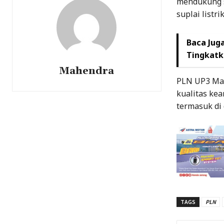
mendukung s
suplai listri
Baca Juga
Tingkatk
Mahendra
PLN UP3 Mag
kualitas kea
termasuk di
TAGS
PLN