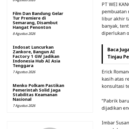
PT WEI KANG
pembuatan m
Film Dan Bandung Gelar
Tur Premiere di
libur akhir 
Semarang, Disambut
banyak, ten
Hangat Penonton
diperlukan 
8 Agustus 2026
Indosat Luncurkan
Baca Juga
Zankore, Bangun AI
Factory 1 GW Jadikan
Tinjau P
Indonesia Hub AI Asia
Tenggara
Erick Roman
7 Agustus 2026
kasih atas 
Menko Polkam Pastikan
konsultasi te
Pemerintah Solid Jaga
Stabilitas Keamanan
Nasional
“Pabrik bar
7 Agustus 2026
dijadikan en
Imbar Susan