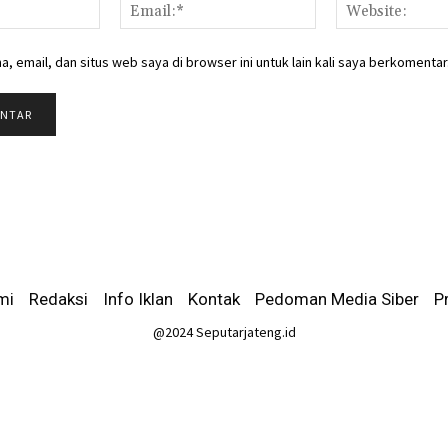
Nama:*
Email:*
, email, dan situs web saya di browser ini untuk lain kali saya berkomentar
mi
-
Redaksi
-
Info Iklan
-
Kontak
-
Pedoman Media Siber
-
P
@2024 Seputarjateng.id