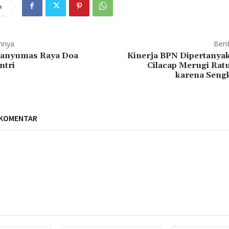
n
mnya
Beri
Banyumas Raya Doa
Kinerja BPN Dipertany
ntri
Cilacap Merugi Ratu
karena Seng
 KOMENTAR