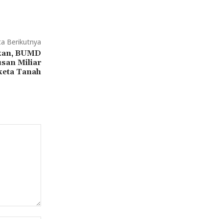
ta Berikutnya
akan, BUMD
san Miliar
keta Tanah