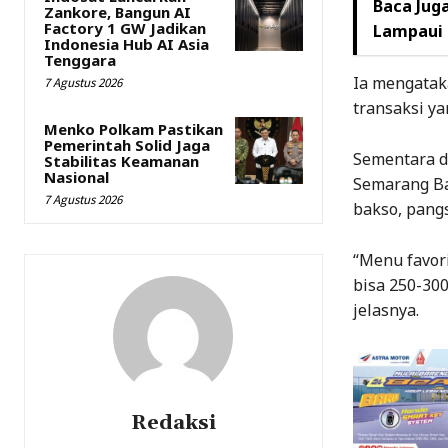
Baca Juga
Zankore, Bangun AI
Factory 1 GW Jadikan
Lampaui 
Indonesia Hub AI Asia
Tenggara
Ia mengatak
7 Agustus 2026
transaksi ya
Menko Polkam Pastikan
Pemerintah Solid Jaga
Sementara d
Stabilitas Keamanan
Nasional
Semarang Ba
7 Agustus 2026
bakso, pangs
“Menu favori
bisa 250-30
jelasnya.
Redaksi