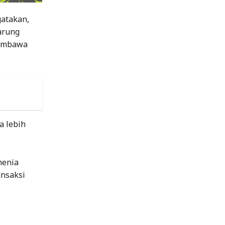
gatakan,
arung
membawa
a lebih
menia
nsaksi