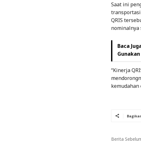
Saat ini pen
transportas
QRIS terseb
nominalnya 
Baca Juga
Gunakan 
“Kinerja QRI
mendorongny
kemudahan d
Bagika
Berita Sebelu