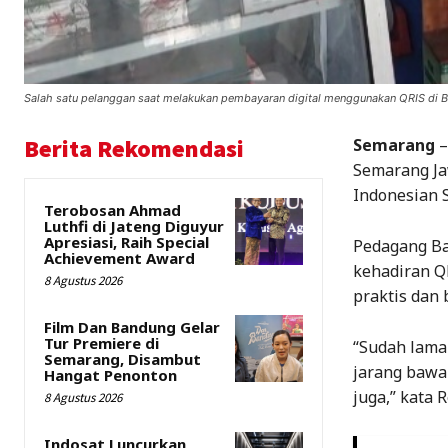
Salah satu pelanggan saat melakukan pembayaran digital menggunakan QRIS di 
Berita Rekomendasi
Semarang
–
Semarang Ja
Indonesian 
Terobosan Ahmad
Luthfi di Jateng Diguyur
Apresiasi, Raih Special
Pedagang Ba
Achievement Award
kehadiran Q
8 Agustus 2026
praktis dan
Film Dan Bandung Gelar
Tur Premiere di
“Sudah lama
Semarang, Disambut
jarang bawa 
Hangat Penonton
juga,” kata 
8 Agustus 2026
Indosat Luncurkan