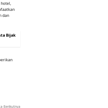
hotel,
nfaatkan
n dan
ta Bijak
erikan
ta Berikutnya