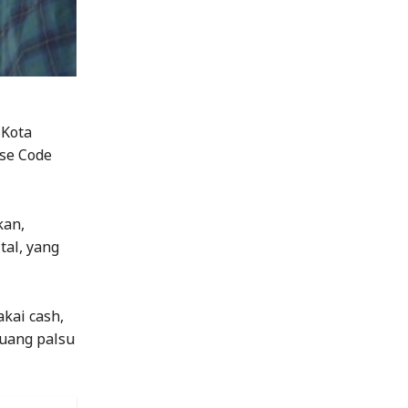
 Kota
se Code
kan,
al, yang
kai cash,
 uang palsu