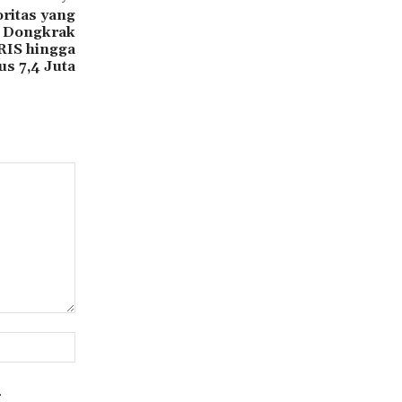
oritas yang
g Dongkrak
RIS hingga
s 7,4 Juta
Website:
.