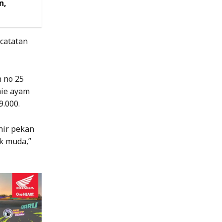
n,
catatan
 no 25
mie ayam
9.000.
khir pekan
k muda,”