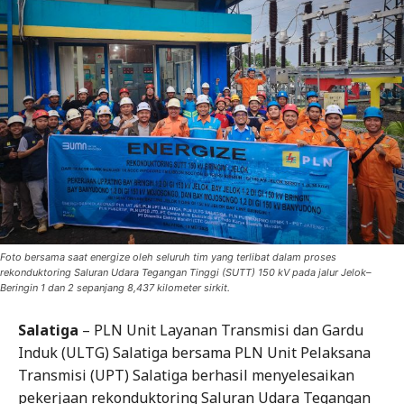
Foto bersama saat energize oleh seluruh tim yang terlibat dalam proses
rekonduktoring Saluran Udara Tegangan Tinggi (SUTT) 150 kV pada jalur Jelok–
Beringin 1 dan 2 sepanjang 8,437 kilometer sirkit.
Salatiga
– PLN Unit Layanan Transmisi dan Gardu
Induk (ULTG) Salatiga bersama PLN Unit Pelaksana
Transmisi (UPT) Salatiga berhasil menyelesaikan
pekerjaan rekonduktoring Saluran Udara Tegangan