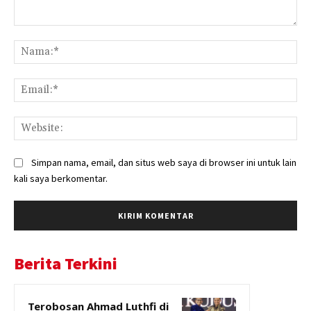
Komentar:
Na
Ema
Web
Simpan nama, email, dan situs web saya di browser ini untuk lain
kali saya berkomentar.
Berita Terkini
Terobosan Ahmad Luthfi di