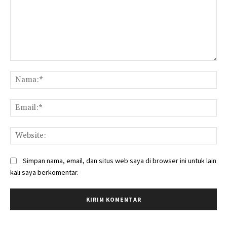
Komentar:
Na
Ema
Web
Simpan nama, email, dan situs web saya di browser ini untuk lain
kali saya berkomentar.